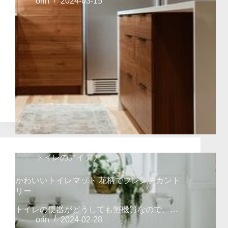
orin
2024-03-15
トイレのアイデア
かわいいトイレマット 花柄でフレンチカント
リー
トイレの便器がどうしても無機質なので、…
orin
2024-02-28