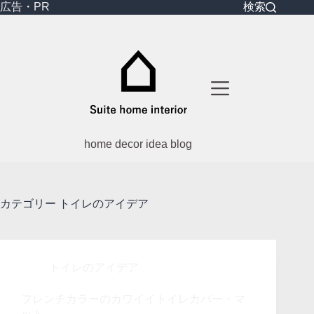
コ
広告・PR
検索
ン
テ
ン
ツ
へ
ス
キ
ッ
プ
home decor idea blog
カテゴリー
トイレのアイデア
トイレのアイデア
フレンチカラーのカワイイトイレカバー・マ
ット