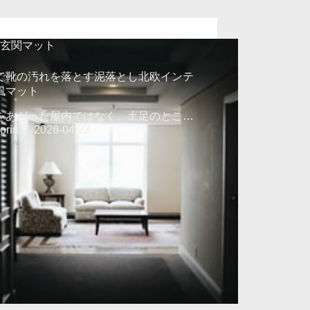
玄関マット
で靴の汚れを落とす泥落とし北欧インテ
風マット
をあがった屋内ではなく、土足のとこ…
orin
2026-04-23