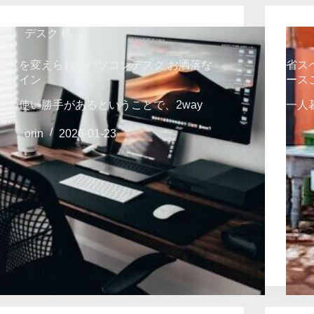
デスク 机
高さを変えられるパソコンデスク お洒落な
省ス
デザイン
ース
二つ使い勝手があるということで、2way
一人
椅…
orin
2026-01-23