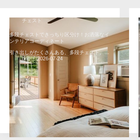
チェスト
多段チェストできっちり区分け！お洒落なイ
ンテリアコーディネート
引き出しがたくさんある、多段チェスト。…
orin
2026-07-24