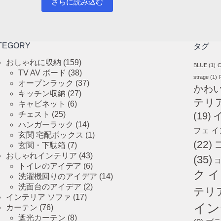
さらに読み込む
TEGORY
タグ
おしゃれに収納
(159)
BLUE
(1)
C
TV AV ボード
(38)
strage
(1)
オープンラック
(37)
かわ
キッチン収納
(27)
テリ
キャビネット
(6)
チェスト
(25)
(19)
ハンガーラック
(14)
フェ 
玄関 宅配ボックス
(1)
(22)
玄関・下駄箱
(7)
おしゃれインテリア
(43)
(35)
コ
トイレのアイデア
(6)
ク 
洗濯機回りのアイデア
(14)
洗面台のアイデア
(2)
テリ
インテリア ソファ
(17)
イン
カーテン
(76)
遮光カーテン
(8)