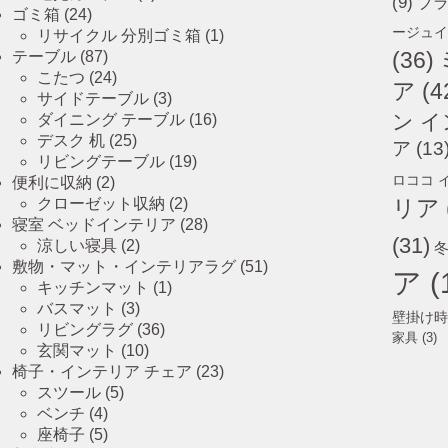
(9)
ブ
ゴミ箱
(24)
ージュイ
リサイクル 分別ゴミ箱
(1)
テーブル
(87)
(36)
こたつ
(24)
ア
(4
サイドテーブル
(3)
ン 
ダイニング テーブル
(16)
デスク 机
(25)
ア
(13
リビングテーブル
(19)
ロココ 
便利に収納
(2)
クローゼット収納
(2)
リア
寝室 ベッドインテリア
(28)
(31)
涼しい寝具
(2)
敷物・マット・インテリアラグ
(51)
ア
(
キッチンマット
(1)
バスマット
(3)
壁掛け時
リビングラグ
(36)
家具
(3)
玄関マット
(10)
椅子・インテリア チェア
(23)
スツール
(5)
ベンチ
(4)
座椅子
(5)