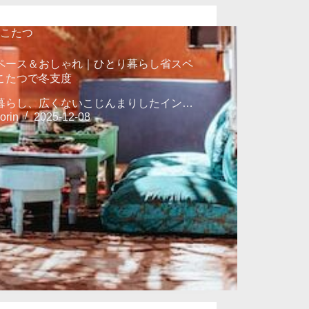
こたつ
ペース＆おしゃれ｜ひとり暮らし省スペ
こたつで冬支度
暮らし、広くないこじんまりしたイン…
orin
2025-12-08