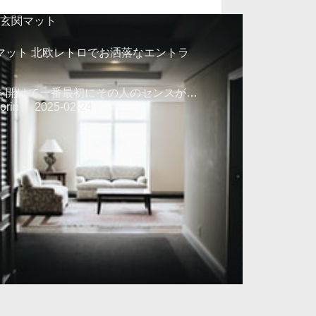
玄関マット
マット 北欧レトロでお洒落なエントラ
を開けて一番最初にその人のセンスが…
orin
2025-02-24