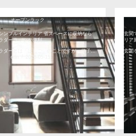
オープンラック
シンプルインテリア 省スペースに収納なら
玄関
ラダーラックが便利
リア
ラダーとは「はしご」のことですが、梯子…
玄関
orin
2026-05-15