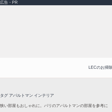
コ
広告・PR
ン
テ
ン
ツ
へ
ス
キ
ッ
プ
LECのお掃
タグ
アパルトマン インテリア
狭い部屋もおしゃれに。パリのアパルトマンの部屋を参考に