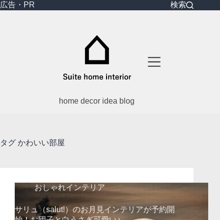
コ
広告・PR
検索
ン
テ
ン
ツ
へ
ス
キ
ッ
プ
home decor idea blog
タグ
かわいい部屋
おしゃれインテリア
サリュ（salut!）のお月見インテリアが予約開
始！お団子と白うさぎ可愛い♪