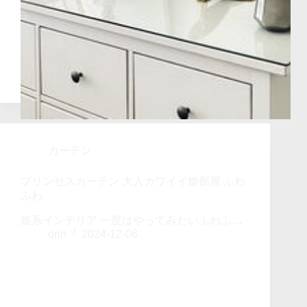
カーテン
プリンセスカーテン 大人カワイイ姫部屋 ふわ
ふわ
姫系インテリア 一度はやってみたいふわふ…
orin
2024-12-06