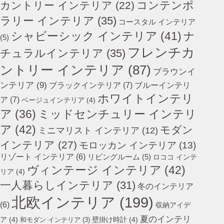
コンテンポ
カントリー インテリア
(22)
ラリー インテリア
(35)
コースタル インテリア
シャビーシック インテリア
(41)
ナ
(5)
フレンチカ
チュラルインテリア
(35)
ントリー インテリア
(87)
ブラウンイ
ンテリア
(9)
ブラックインテリア
(7)
ブルーインテリ
ホワイトインテリ
ア
(7)
ベージュインテリア
(4)
ミッドセンチュリー インテリ
ア
(36)
ア
(42)
モダン
ミニマリスト インテリア
(12)
インテリア
(27)
モロッカン インテリア
(13)
リゾート インテリア
(6)
リビングルーム
(5)
ロココ インテ
ヴィンテージ インテリア
(42)
リア
(4)
一人暮らしインテリア
(31)
冬のインテリア
北欧インテリア
(199)
(6)
収納アイデ
夏のインテリ
ア
(4)
壁掛け時計
(4)
和モダン インテリア
(3)