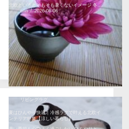
北欧というとそもそも暑くないイメージ 冬…
orin
2026-06-06
リビングラグ
夏はひんやり快適｜冷感ラグで叶える北欧イ
ンテリア特集【涼しい暮らし】
暑い季節も心地よく過ごしたい ひんやりと…