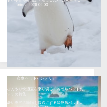
orin
2026-06-03
寝室 ベッドインテリア
ひんやり快適夏を乗り切る｜冷感敷パッドお
すすめ特集
暑い季節の睡眠を快適にする冷感敷パッド…