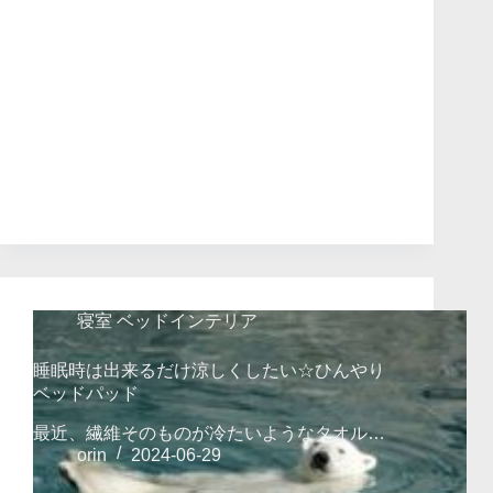
寝室 ベッドインテリア
睡眠時は出来るだけ涼しくしたい☆ひんやり
ベッドパッド
最近、繊維そのものが冷たいようなタオル…
orin
2024-06-29