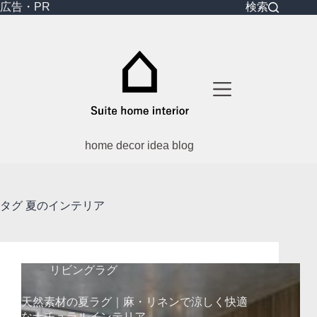
コ
広告・PR
検索
ン
テ
ン
ツ
へ
ス
キ
ッ
プ
home decor idea blog
タグ
夏のインテリア
リビングラグ
天然素材の夏ラグ｜麻・リネンで涼しく快適
なナチュラルインテリア