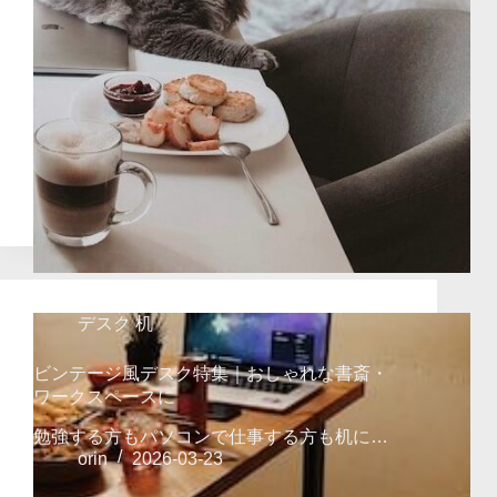
デスク 机
ビンテージ風デスク特集｜おしゃれな書斎・
ワークスペースに
勉強する方もパソコンで仕事する方も机に…
orin
2026-03-23