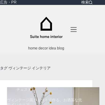
コ
広告・PR
検索
ン
テ
ン
ツ
へ
ス
キ
ッ
プ
home decor idea blog
タグ
ヴィンテージ インテリア
チェスト
ヴィンテージ風チェストで作る、お洒落な北
欧インテリア