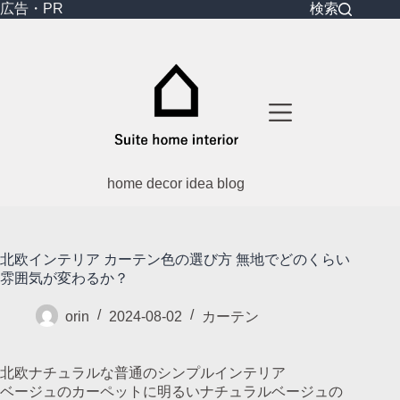
コ
広告・PR
検索
ン
テ
ン
ツ
へ
ス
キ
ッ
プ
home decor idea blog
北欧インテリア カーテン色の選び方 無地でどのくらい
雰囲気が変わるか？
orin
2024-08-02
カーテン
北欧ナチュラルな普通のシンプルインテリア
ベージュのカーペットに明るいナチュラルベージュの