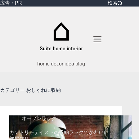
コ
広告・PR
検索
ン
テ
ン
ツ
へ
ス
キ
ッ
プ
home decor idea blog
カテゴリー
おしゃれに収納
オープンラック
カントリーテイストの収納ラックでかわいい
部屋作り