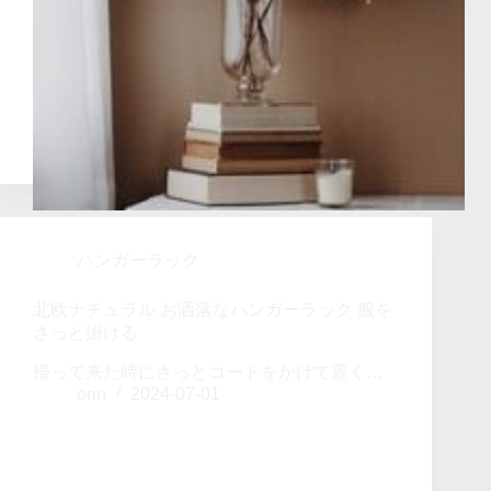
ハンガーラック
北欧ナチュラル お洒落なハンガーラック 服を
さっと掛ける
帰って来た時にさっとコートをかけて置く…
orin
2024-07-01