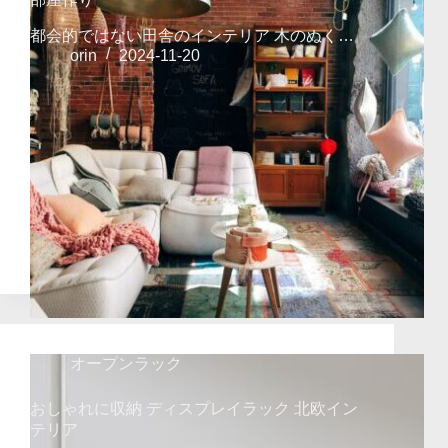
都会的ではない田舎のインテリア 木のぬく…
orin
2024-11-20
オープンラック
おしゃれに収納 ディスプレイラック 北欧イン
テリア