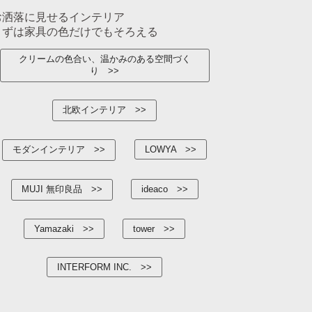
お洒落に見せるインテリア
まずは家具の色だけでもそろえる
クリームの色合い、温かみのある空間づく
り
北欧インテリア
モダンインテリア
LOWYA
MUJI 無印良品
ideaco
Yamazaki
tower
INTERFORM INC.