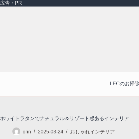
コ
広告・PR
ン
テ
ン
ツ
へ
ス
キ
ッ
プ
LECのお掃
ホワイトラタンでナチュラル＆リゾート感あるインテリア
orin
2025-03-24
おしゃれインテリア