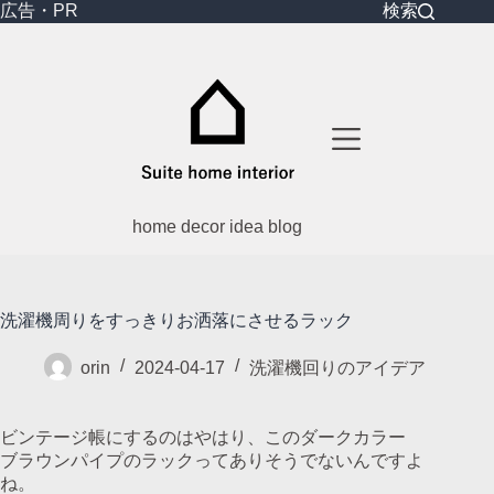
コ
広告・PR
検索
ン
テ
ン
ツ
へ
ス
キ
ッ
プ
home decor idea blog
洗濯機周りをすっきりお洒落にさせるラック
orin
2024-04-17
洗濯機回りのアイデア
ビンテージ帳にするのはやはり、このダークカラー
ブラウンパイプのラックってありそうでないんですよ
ね。