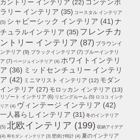
コンテンポ
カントリー インテリア
(22)
ラリー インテリア
(35)
コースタル インテリア
シャビーシック インテリア
(41)
ナ
(5)
フレンチカ
チュラルインテリア
(35)
ントリー インテリア
(87)
ブラウンイ
ンテリア
(9)
ブラックインテリア
(7)
ブルーインテリ
ホワイトインテリ
ア
(7)
ベージュインテリア
(4)
ミッドセンチュリー インテリ
ア
(36)
ア
(42)
モダン
ミニマリスト インテリア
(12)
インテリア
(27)
モロッカン インテリア
(13)
リゾート インテリア
(6)
リビングルーム
(5)
ロココ インテ
ヴィンテージ インテリア
(42)
リア
(4)
一人暮らしインテリア
(31)
冬のインテリア
北欧インテリア
(199)
(5)
収納アイデア
夏のインテリア
(4)
壁掛け時計
(4)
和モダン インテリア
(3)