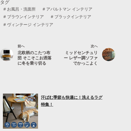
タグ
#
お風呂・洗面所
#
アパルトマン インテリア
#
ブラウンインテリア
#
ブラックインテリア
#
ヴィンテージ インテリア
前へ
次へ
北欧柄のこたつ布
ミッドセンチュリ
団 そこそこお洒落
ー レザー調ソファ
に冬を乗り切る
でかっこよく
汗ばむ季節も快適に！洗えるラグ
特集！