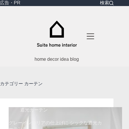
コ
広告・PR
検索
ン
テ
ン
ツ
へ
ス
キ
ッ
プ
home decor idea blog
カテゴリー
カーテン
遮光カーテン
グレーインテリアの仕上げに シックな遮光カ
ーテンを