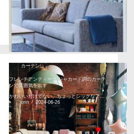
カーテン
フレンチアンティーク ジャカード調のカーテ
ンで雰囲気を出す
かわいいだけでない、ちょっとシックなア…
orin
2024-06-26