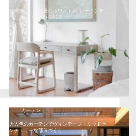
色味無し、殺風景なホワイトxグレーインテ…
orin
2025-03-18
カーテン
大人色のカーテンでヴィンテージ・ミッドセ
ンチュリーな部屋づくり