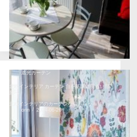
遮光カーテン
北欧インテリア カーテン 白を基調に明るい部
屋へ
北欧インテリアのカーテンなら、ハッキリ…
orin
2024-06-26