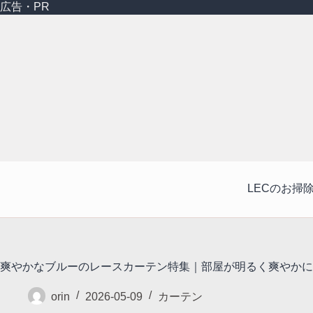
コ
広告・PR
ン
テ
ン
ツ
へ
ス
キ
ッ
プ
LECのお掃
爽やかなブルーのレースカーテン特集｜部屋が明るく爽やかに
orin
2026-05-09
カーテン