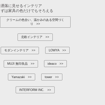
お洒落に見せるインテリア
まずは家具の色だけでもそろえる
クリームの色合い、温かみのある空間づく
り
北欧インテリア
モダンインテリア
LOWYA
MUJI 無印良品
ideaco
Yamazaki
tower
INTERFORM INC.